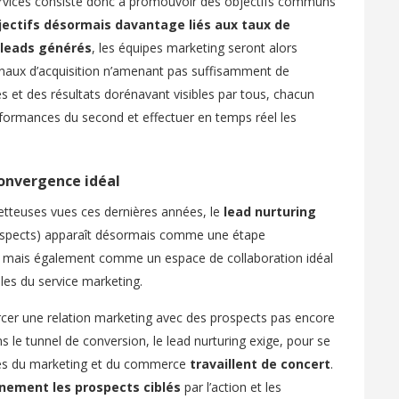
services consiste donc à promouvoir des objectifs communs
jectifs désormais davantage liés aux taux de
 leads générés
, les équipes marketing seront alors
anaux d’acquisition n’amenant pas suffisamment de
s et des résultats dorénavant visibles par tous, chacun
erformances du second et effectuer en temps réel les
onvergence idéal
etteuses vues ces dernières années, le
lead nurturing
rospects) apparaît désormais comme une étape
s mais également comme un espace de collaboration idéal
les du service marketing.
rcer une relation marketing avec des prospects pas encore
s le tunnel de conversion, le lead nurturing exige, pour se
ipes du marketing et du commerce
travaillent de concert
.
nement les prospects ciblés
par l’action et les