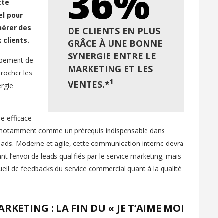
36%
tte
el pour
nérer des
DE CLIENTS EN PLUS
 clients.
GRÂCE À UNE BONNE
SYNERGIE ENTRE LE
oppement de
MARKETING ET LES
rocher les
1
VENTES.*
ergie
e efficace
e notamment comme un prérequis indispensable dans
eads. Moderne et agile, cette communication interne devra
 l’envoi de leads qualifiés par le service marketing, mais
eil de feedbacks du service commercial quant à la qualité
KETING : LA FIN DU « JE T’AIME MOI