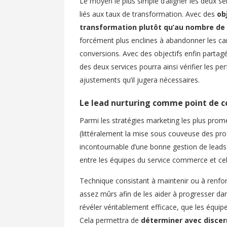
Le moyen le plus simple d’aligner les deux 
liés aux taux de transformation. Avec des
ob
transformation plutôt qu’au nombre de
forcément plus enclines à abandonner les c
conversions. Avec des objectifs enfin partagé
des deux services pourra ainsi vérifier les p
ajustements qu’il jugera nécessaires.
Le lead nurturing comme point de c
Parmi les stratégies marketing les plus prom
(littéralement la mise sous couveuse des p
incontournable d’une bonne gestion de lead
entre les équipes du service commerce et cel
Technique consistant à maintenir ou à renfo
assez mûrs afin de les aider à progresser dan
révéler véritablement efficace, que les équ
Cela permettra de
déterminer avec discer