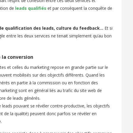
rt l’esprit de cohésion entre ces deux services et
ation de
leads qualifiés
et par conséquent la conquête de
 de qualification des leads, culture du feedback…
Et si
gile entre les deux services ne tenait simplement qu’au bon
 la conversion
es et celles du marketing repose en grande partie sur le
ouvent mobilisés sur des objectifs différents. Quand les
érés en partie à la commission ou en fonction des
marketing sont en général liés au trafic du site web de
mbre de leads générés.
 leads pouvant se révéler contre-productive, les objectifs
t de la qualité) peuvent donc parfois se révéler en
.